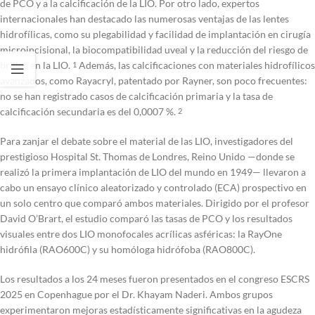
de PCO y a la calcificación de la LIO. Por otro lado, expertos
internacionales han destacado las numerosas ventajas de las lentes
hidrofílicas, como su plegabilidad y facilidad de implantación en cirugía
microincisional, la biocompatibilidad uveal y la reducción del riesgo de
brillos en la LIO.
Además, las calcificaciones con materiales hidrofílicos
1
avanzados, como Rayacryl, patentado por Rayner, son poco frecuentes:
no se han registrado casos de calcificación primaria y la tasa de
calcificación secundaria es del 0,0007 %.
2
Para zanjar el debate sobre el material de las LIO, investigadores del
prestigioso Hospital St. Thomas de Londres, Reino Unido —donde se
realizó la primera implantación de LIO del mundo en 1949— llevaron a
cabo un ensayo clínico aleatorizado y controlado (ECA) prospectivo en
un solo centro que comparó ambos materiales. Dirigido por el profesor
David O’Brart, el estudio comparó las tasas de PCO y los resultados
visuales entre dos LIO monofocales acrílicas asféricas: la RayOne
hidrófila (RAO600C) y su homóloga hidrófoba (RAO800C).
Los resultados a los 24 meses fueron presentados en el congreso ESCRS
2025 en Copenhague por el Dr. Khayam Naderi. Ambos grupos
experimentaron mejoras estadísticamente significativas en la agudeza