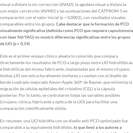
visual a distancia sin corrección (AVAD), la agudeza visual a distancia
con mejor corrección (AVMD) y las puntuaciones del CATPROM-5 en
comparación con el valor inicial (p < 0,0001), con resultados visuales
comparables entre los grupos.
Cabe destacar que la formación de PCO
visualmente significativa (definida como PCO que requiere capsulotomía
con láser Nd:YAG) no mostró diferencias significativas entre los grupos
de LIO (p = 0,14)
.
Este es el primer ensayo clínico aleatorio conocido que compara
directamente los resultados de PCO a largo plazo entre LIO hidrofóbicas
e hidrofílicas del mismo fabricante, implantadas por el mismo cirujano.
Ambas LIO son estructuralmente similares y cuentan con el diseño de
borde cuadrado mejorado Amon-Apple 360° de Rayner, que minimiza la
migración de células epiteliales del cristalino (CEL) a la cápsula
posterior. Por lo tanto, se controlaron todas las variables posibles
(cirujano, clínica, fabricante y óptica de la LIO) para facilitar una
comparación científicamente sólida.
En resumen, una LIO hidrófila con un diseño anti-PCO optimizado fue
comparable a su equivalente hidrófobo,
lo que llevó a los autores a