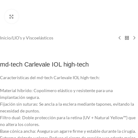
Click to enlarge
Inicio
/
LIO’s y Viscoelásticos
md-tech Carlevale IOL high-tech
Características del md-tech Carlevale IOL high-tech:
Material híbrido: Copolímero elástico y resistente para una
implantación segura.
Fijación sin suturas: Se ancla a la esclera mediante tapones, evitando la
necesidad de puntos.
Filtro dual: Doble protección para la retina (UV + Natural Yellow™) que
no altera los colores.
Base cónica ancha: Asegura un agarre firme y estable durante la cirugía.
Extremo delgado y plano: Reduce el riesgo de erosión y se adapta mejor